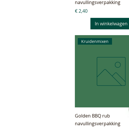
navullingsverpakking
Prijs
€ 2,40
In winkelwagen
Kruidenmixen
Golden BBQ rub
navullingsverpakking