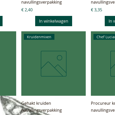
navullingsverpakking
navullingsv
Prijs
Prijs
€ 2,40
€ 3,35
In winkelwagen
In 
Kruidenmixen
Chef Luci
Gehakt kruiden
Procureur k
navullingsverpakking
navullingsv