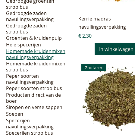
Gedroogde groenten
strooibus
Gedroogde zaden
Kerrie madras
navullingsverpakking
Gedroogde zaden
navullingsverpakking
strooibus
Prijs
€ 2,30
Groenten & kruidenpulp
Hele specerijen
In winkelwagen
Homemade kruidenmixen
navullingsverpakking
Homemade kruidenmixen
Zoutarm
strooibus
Peper soorten
navullingsverpakking
Peper soorten strooibus
Producten direct van de
boer
Siropen en verse sappen
Soepen
Specerijen
navullingsverpakking
Specerijen strooibus