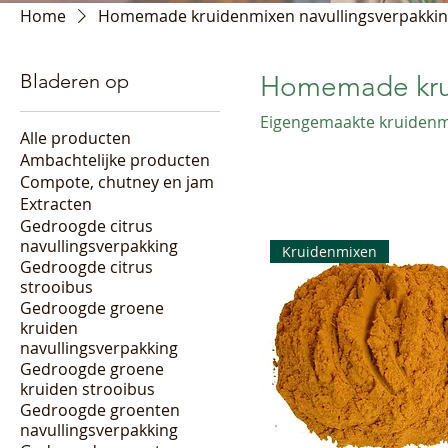
Home
Homemade kruidenmixen navullingsverpakki
Bladeren op
Homemade krui
Eigengemaakte kruidenmi
Alle producten
Ambachtelijke producten
Compote, chutney en jam
Extracten
Gedroogde citrus
navullingsverpakking
Kruidenmixen
Gedroogde citrus
strooibus
Gedroogde groene
kruiden
navullingsverpakking
Gedroogde groene
kruiden strooibus
Gedroogde groenten
navullingsverpakking