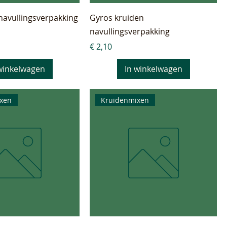
navullingsverpakking
Gyros kruiden
navullingsverpakking
Prijs
€ 2,10
winkelwagen
In winkelwagen
xen
Kruidenmixen