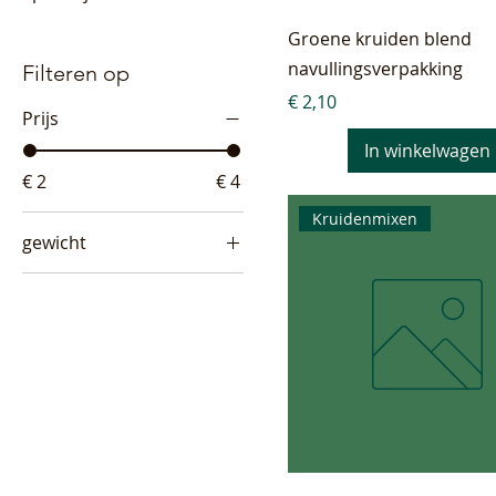
Groene kruiden blend
navullingsverpakking
Filteren op
Prijs
€ 2,10
Prijs
In winkelwagen
€ 2
€ 4
Kruidenmixen
gewicht
20 gram
30 gram
38 gram
45 gram
47 gram
50 gram
51 gram