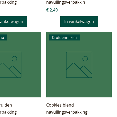
erpakking
navullingsverpakkin
Prijs
€ 2,40
winkelwagen
In winkelwagen
ano
Kruidenmixen
ruiden
Cookies blend
erpakking
navullingsverpakking