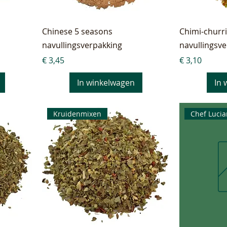
Chinese 5 seasons
Chimi-churri
navullingsverpakking
navullingsv
Prijs
Prijs
€ 3,45
€ 3,10
In winkelwagen
In 
Kruidenmixen
Chef Luci