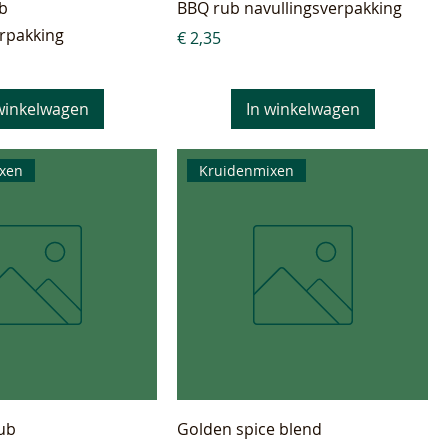
b
BBQ rub navullingsverpakking
erpakking
Prijs
€ 2,35
winkelwagen
In winkelwagen
xen
Kruidenmixen
rub
Golden spice blend