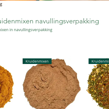
ng
denmixen navullingsverpakking
xen in navullingsverpakking
Kruidenmixen
Kruidenmi