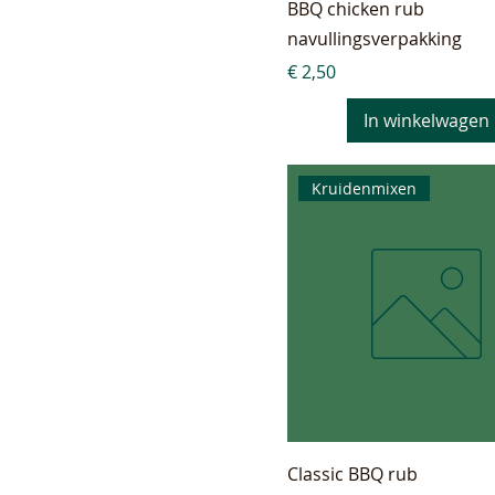
BBQ chicken rub
52 gram
navullingsverpakking
53 gram
Prijs
€ 2,50
55 gram
56 gram
In winkelwagen
57 gram
58 gram
Kruidenmixen
60 gram
65 gram
68 gram
77 gram
Classic BBQ rub