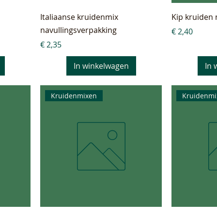
Italiaanse kruidenmix
Kip kruiden 
navullingsverpakking
Prijs
€ 2,40
Prijs
€ 2,35
In winkelwagen
In 
Kruidenmixen
Kruidenmi