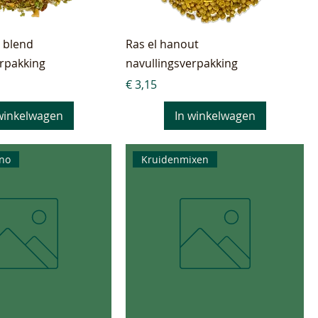
 blend
Ras el hanout
erpakking
navullingsverpakking
Prijs
€ 3,15
winkelwagen
In winkelwagen
ano
Kruidenmixen