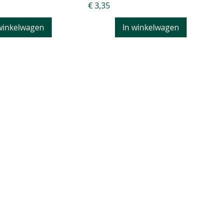
Prijs
€ 3,35
winkelwagen
In winkelwagen