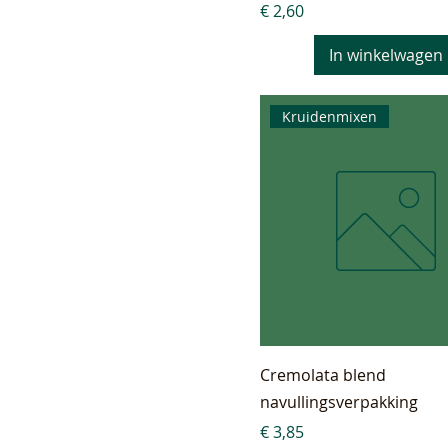
Prijs
€ 2,60
In winkelwagen
Kruidenmixen
Cremolata blend
navullingsverpakking
Prijs
€ 3,85