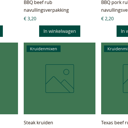
BBQ beef rub
BBQ pork ru
navullingsverpakking
navullingsv
Prijs
Prijs
€ 3,20
€ 2,20
In winkelwagen
In 
Kruidenmixen
Kruidenmi
Steak kruiden
Texas beef 