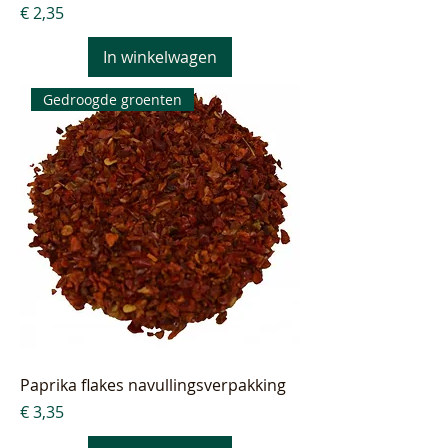
Prijs
€ 2,35
In winkelwagen
Gedroogde groenten
Paprika flakes navullingsverpakking
Prijs
€ 3,35