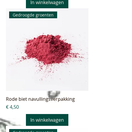
In winkelwagen
Gedroogde groenten
Rode biet navullingsverpakking
Prijs
€ 4,50
In winkelwagen