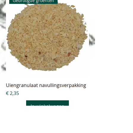
Gedroogde groenten
Uiengranulaat navullingsverpakking
Prijs
€ 2,35
In winkelwagen