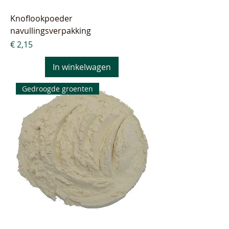
Knoflookpoeder
navullingsverpakking
Prijs
€ 2,15
In winkelwagen
Gedroogde groenten