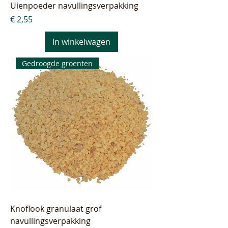
Uienpoeder navullingsverpakking
Prijs
€ 2,55
In winkelwagen
Gedroogde groenten
Knoflook granulaat grof
navullingsverpakking