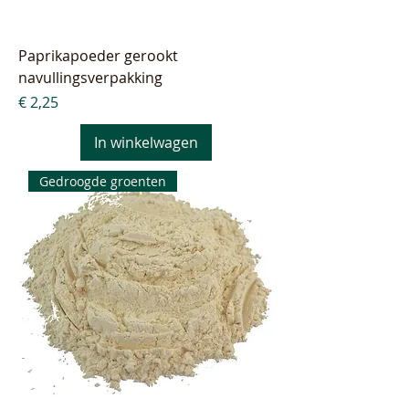
Paprikapoeder gerookt
navullingsverpakking
Prijs
€ 2,25
In winkelwagen
Gedroogde groenten