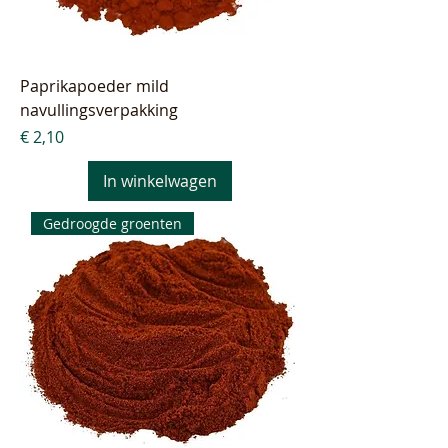
Paprikapoeder mild
navullingsverpakking
Prijs
€ 2,10
In winkelwagen
Gedroogde groenten