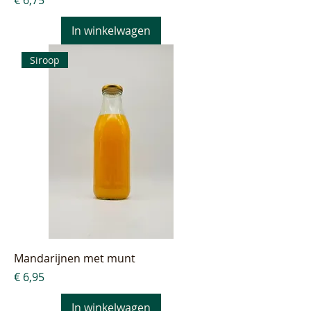
€ 6,75
In winkelwagen
Siroop
Mandarijnen met munt
Prijs
€ 6,95
In winkelwagen