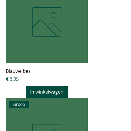
Blauwe bes
Prijs
€ 6,95
In winkelwagen
Siroop