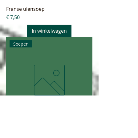
Franse uiensoep
Prijs
€ 7,50
In winkelwagen
Soepen
Spicy flespompoensoep