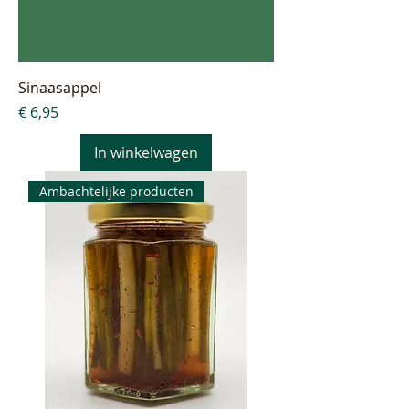
Sinaasappel
Prijs
€ 6,95
In winkelwagen
Ambachtelijke producten