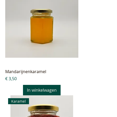
Mandarijnenkaramel
Prijs
€ 3,50
In winkelwagen
Karamel