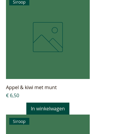
Siroop
Appel & kiwi met munt
Prijs
€ 6,50
In winkelwagen
Siroop