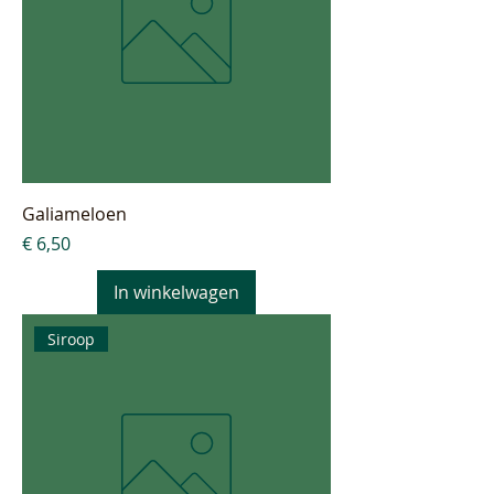
Galiameloen
Prijs
€ 6,50
In winkelwagen
Siroop