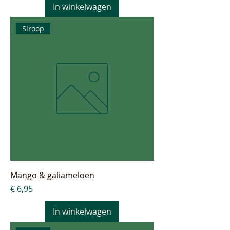
In winkelwagen
Siroop
Mango & galiameloen
Prijs
€ 6,95
In winkelwagen