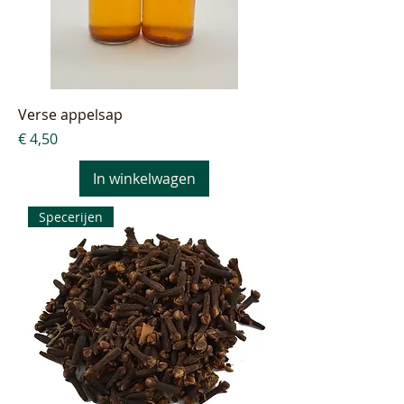
Verse appelsap
Prijs
€ 4,50
In winkelwagen
Specerijen