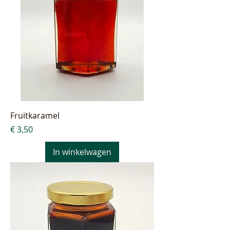
Fruitkaramel
Prijs
€ 3,50
In winkelwagen