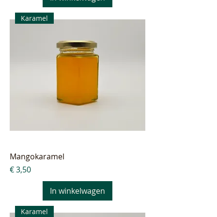
Karamel
Mangokaramel
Prijs
€ 3,50
In winkelwagen
Karamel