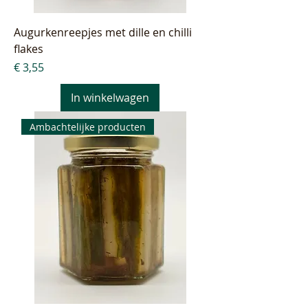
Augurkenreepjes met dille en chilli
flakes
Prijs
€ 3,55
In winkelwagen
Ambachtelijke producten