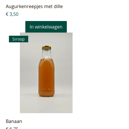
Augurkenreepjes met dille
Prijs
€ 3,50
In winkelwagen
Siroop
Banaan
Prijs