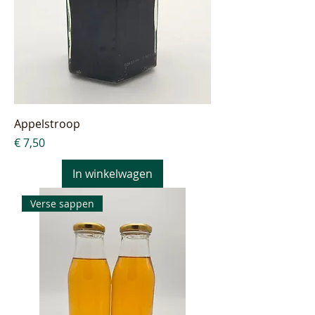
Appelstroop
Prijs
€ 7,50
In winkelwagen
Verse sappen