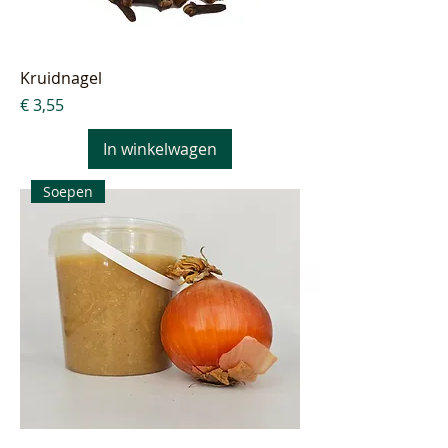
Kruidnagel
Prijs
€ 3,55
In winkelwagen
Soepen