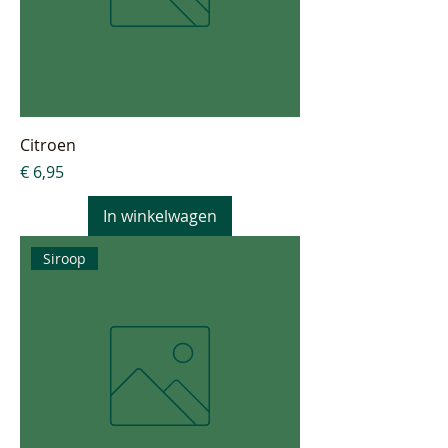
Citroen
Prijs
€ 6,95
In winkelwagen
Siroop