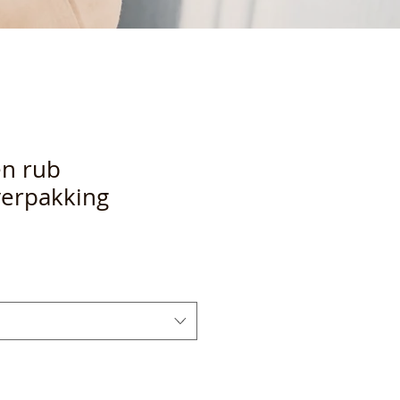
en rub
verpakking