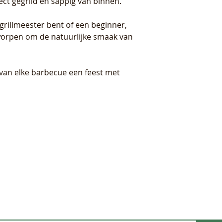
ect gegrild en sappig van binnen.
grillmeester bent of een beginner,
worpen om de natuurlijke smaak van
van elke barbecue een feest met
E-mail ons.
info@daspasvers.nl
je aan voor onze wekelijkse bestellijst die we sturen via
sApp.