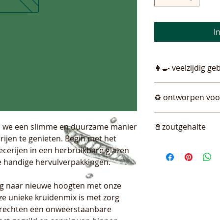
I
👩‍🍳 veelzijdig ge
Geschikt voor kipdij
♻️ ontworpen vo
hele kippen. Maak i
Onze navulzakjes ma
en we een slimme en duurzame manier
🧂zoutgehalte
kruidenpotjes makkel
ijen te genieten. Begin met het
perfect in je kruid
18%
wordt. Geen rommel
cerijen in een herbruikbare glazen
keuken vol smaak!
ze handige hervulverpakkingen.
ng naar nieuwe hoogten met onze
ze unieke kruidenmix is met zorg
rechten een onweerstaanbare