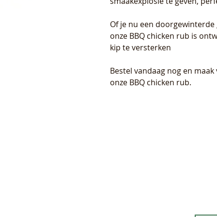
smaakexplosie te geven, perf
Of je nu een doorgewinterde 
onze BBQ chicken rub is ont
kip te versterken
Bestel vandaag nog en maak 
onze BBQ chicken rub.
Bel ons.
06 40029781
Meld 
What