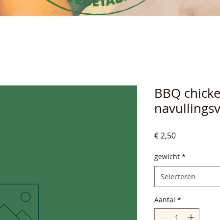
BBQ chick
navullings
Prijs
€ 2,50
gewicht
*
Selecteren
Aantal
*