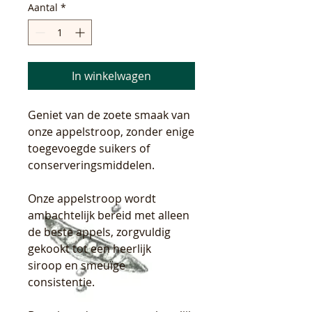
Aantal
*
In winkelwagen
Geniet van de zoete smaak van
onze appelstroop, zonder enige
toegevoegde suikers of
conserveringsmiddelen.
Onze appelstroop wordt
ambachtelijk bereid met alleen
de beste appels, zorgvuldig
gekookt tot een heerlijk
siroop en smeuïge
consistentie.