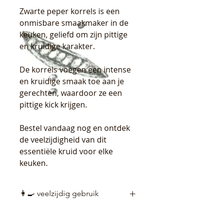
Zwarte peper korrels is een
onmisbare smaakmaker in de
keuken, geliefd om zijn pittige
en kruidige karakter.
De korrels voegen een intense
en kruidige smaak toe aan je
gerechten, waardoor ze een
pittige kick krijgen.
Bestel vandaag nog en ontdek
de veelzijdigheid van dit
essentiële kruid voor elke
keuken.
👩‍🍳 veelzijdig gebruik
Gebruik deze specerij om bijna elk