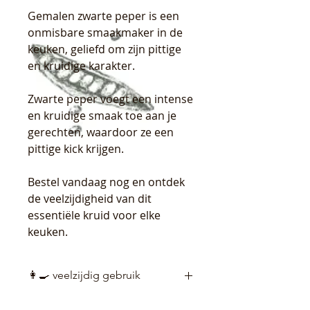
Gemalen zwarte peper is een
onmisbare smaakmaker in de
keuken, geliefd om zijn pittige
en kruidige karakter.
Zwarte peper voegt een intense
en kruidige smaak toe aan je
gerechten, waardoor ze een
pittige kick krijgen.
Bestel vandaag nog en ontdek
de veelzijdigheid van dit
essentiële kruid voor elke
keuken.
👩‍🍳 veelzijdig gebruik
Gebruik deze specerij om bijna elk