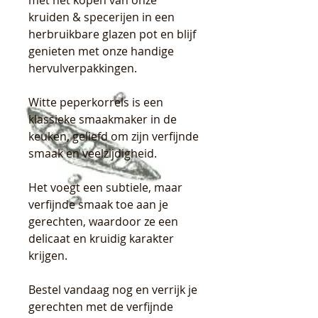
met het kopen van onze
kruiden & specerijen in een
herbruikbare glazen pot en blijf
genieten met onze handige
hervulverpakkingen.
Witte peperkorrels is een
klassieke smaakmaker in de
keuken, geliefd om zijn verfijnde
smaak en veelzijdigheid.
Het voegt een subtiele, maar
verfijnde smaak toe aan je
gerechten, waardoor ze een
delicaat en kruidig karakter
krijgen.
Bestel vandaag nog en verrijk je
gerechten met de verfijnde