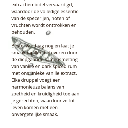
extractiemiddel vervaardigd,
waardoor de volledige essentie
van de specerijen, noten of
vruchten wordt onttrokken en
behouden.
Bestel vandaag nog en laat je
smaakpapillen betoveren door
de diepgaande samensmelting
van vanille en dark spiced rum
met ons unieke vanille extract.
Elke druppel voegt een
harmonieuze balans van
zoetheid en kruidigheid toe aan
je gerechten, waardoor ze tot
leven komen met een
onvergetelijke smaak.