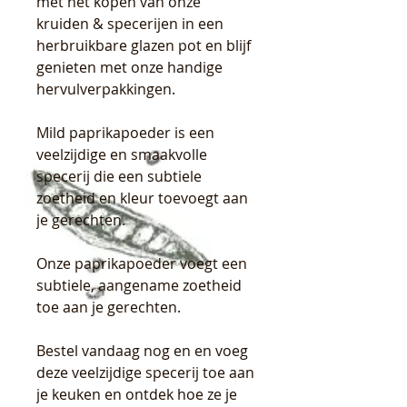
met het kopen van onze
kruiden & specerijen in een
herbruikbare glazen pot en blijf
genieten met onze handige
hervulverpakkingen.
Mild paprikapoeder is een
veelzijdige en smaakvolle
specerij die een subtiele
zoetheid en kleur toevoegt aan
je gerechten.
Onze paprikapoeder voegt een
subtiele, aangename zoetheid
toe aan je gerechten.
Bestel vandaag nog en en voeg
deze veelzijdige specerij toe aan
je keuken en ontdek hoe ze je