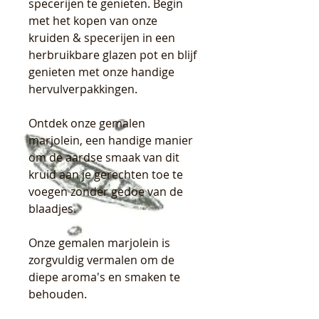
specerijen te genieten. Begin
met het kopen van onze
kruiden & specerijen in een
herbruikbare glazen pot en blijf
genieten met onze handige
hervulverpakkingen.
Ontdek onze gemalen
marjolein, een handige manier
om de aardse smaak van dit
kruid aan je gerechten toe te
voegen zonder gedoe van de
blaadjes.
Onze gemalen marjolein is
zorgvuldig vermalen om de
diepe aroma's en smaken te
behouden.