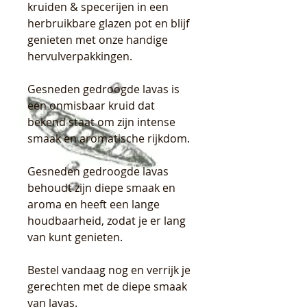
kruiden & specerijen in een
herbruikbare glazen pot en blijf
genieten met onze handige
hervulverpakkingen.
Gesneden gedroogde lavas is
een onmisbaar kruid dat
bekend staat om zijn intense
smaak en aromatische rijkdom.
Gesneden gedroogde lavas
behoudt zijn diepe smaak en
aroma en heeft een lange
houdbaarheid, zodat je er lang
van kunt genieten.
Bestel vandaag nog en verrijk je
gerechten met de diepe smaak
van lavas.