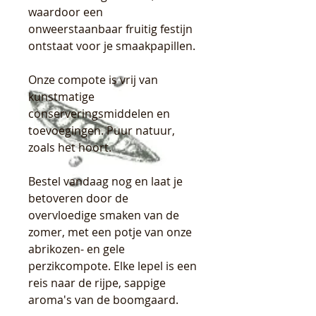
waardoor een
onweerstaanbaar fruitig festijn
ontstaat voor je smaakpapillen.
Onze compote is vrij van
kunstmatige
conserveringsmiddelen en
toevoegingen. Puur natuur,
zoals het hoort.
Bestel vandaag nog en laat je
betoveren door de
overvloedige smaken van de
zomer, met een potje van onze
abrikozen- en gele
perzikcompote. Elke lepel is een
reis naar de rijpe, sappige
aroma's van de boomgaard.