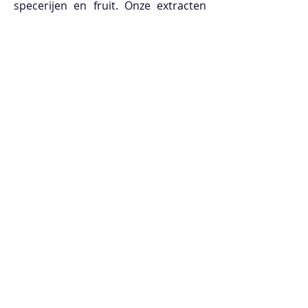
specerijen en fruit. Onze extracten
voegen diepte en rijke aroma's toe
aan al je culinaire creaties. Of je nu
vanille, kaneel of exotische vruchten
nodig hebt, onze extracten tillen
smaken naar een hoger niveau. Laat
je gerechten schitteren met onze
handgemaakte smaakversterkers.
Ontdek onze producten